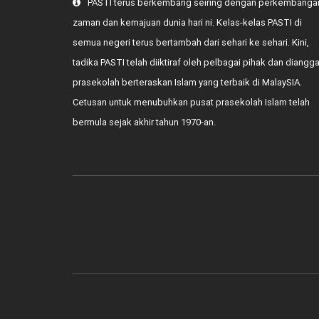
PASTI terus berkembang seiring dengan perkembanga
zaman dan kemajuan dunia hari ni. Kelas-kelas PASTI di
semua negeri terus bertambah dari sehari ke sehari. Kini,
tadika PASTI telah diiktiraf oleh pelbagai pihak dan diangg
prasekolah berteraskan Islam yang terbaik di MalaySIA.
Cetusan untuk menubuhkan pusat prasekolah Islam telah
bermula sejak akhir tahun 1970-an.