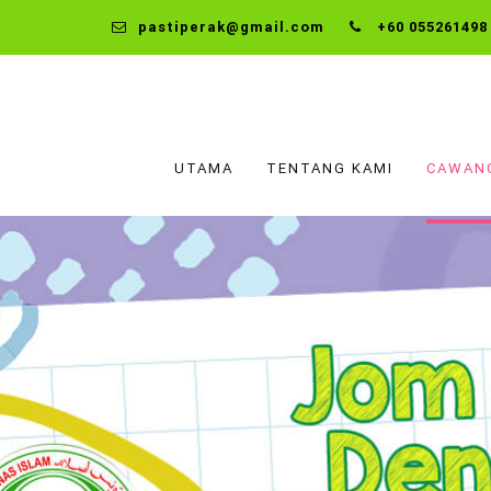
pastiperak@gmail.com
+60 055261498
UTAMA
TENTANG KAMI
CAWAN