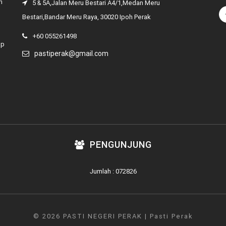
n
5 & 5A,Jalan Meru Bestari A4/1,Medan Meru
Bestari,Bandar Meru Raya, 30020 Ipoh Perak
+60 055261498
ap
pastiperak@gmail.com
PENGUNJUNG
Jumlah : 072826
© 2026 PASTI NEGERI PERAK | Pasti Perak