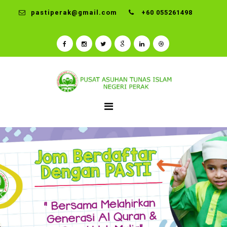
pastiperak@gmail.com
+60 055261498