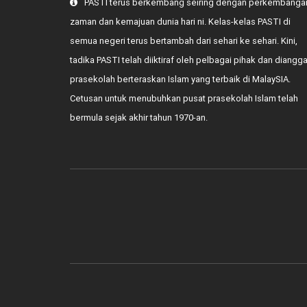
PASTI terus berkembang seiring dengan perkembanga
zaman dan kemajuan dunia hari ni. Kelas-kelas PASTI di
semua negeri terus bertambah dari sehari ke sehari. Kini,
tadika PASTI telah diiktiraf oleh pelbagai pihak dan diangg
prasekolah berteraskan Islam yang terbaik di MalaySIA.
Cetusan untuk menubuhkan pusat prasekolah Islam telah
bermula sejak akhir tahun 1970-an.