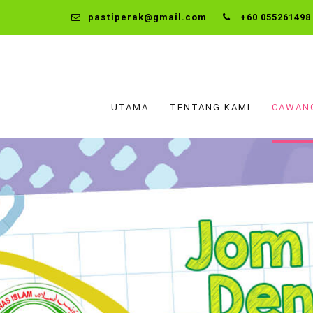
pastiperak@gmail.com
+60 055261498
UTAMA
TENTANG KAMI
CAWAN