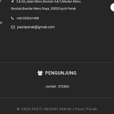
n
5 & 5A,Jalan Meru Bestari A4/1,Medan Meru
Bestari,Bandar Meru Raya, 30020 Ipoh Perak
+60 055261498
ap
pastiperak@gmail.com
PENGUNJUNG
Jumlah : 072826
© 2026 PASTI NEGERI PERAK | Pasti Perak