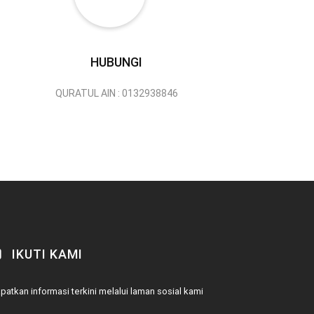
HUBUNGI
QURATUL AIN : 0132938846
IKUTI KAMI
patkan informasi terkini melalui laman sosial kami