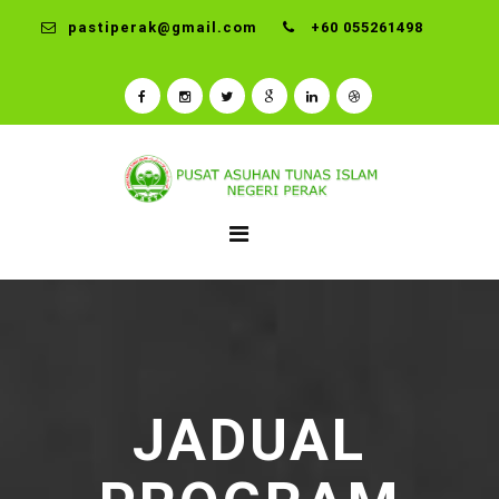
pastiperak@gmail.com
+60 055261498
JADUAL