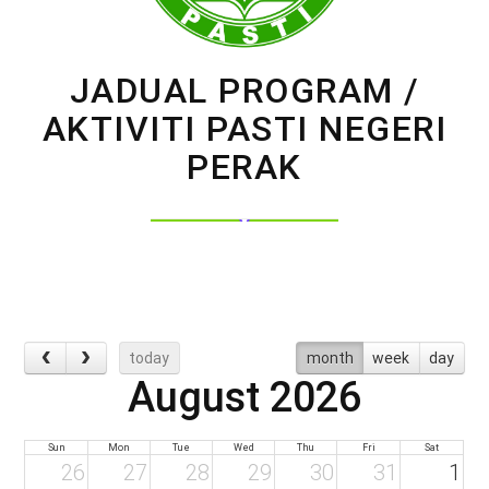
JADUAL PROGRAM /
AKTIVITI PASTI NEGERI
PERAK
today
month
week
day
August 2026
Sun
Mon
Tue
Wed
Thu
Fri
Sat
26
27
28
29
30
31
1