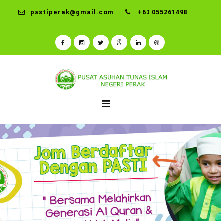
pastiperak@gmail.com
+60 055261498