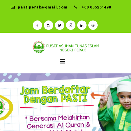
pastiperak@gmail.com
+60 055261498