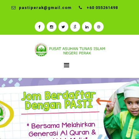
pastiperak@gmail.com
+60 055261498