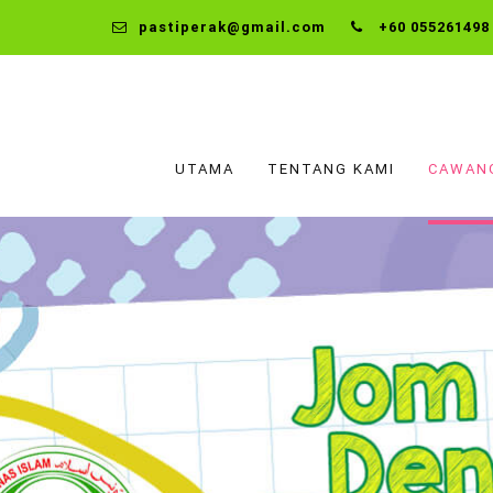
pastiperak@gmail.com
+60 055261498
UTAMA
TENTANG KAMI
CAWAN