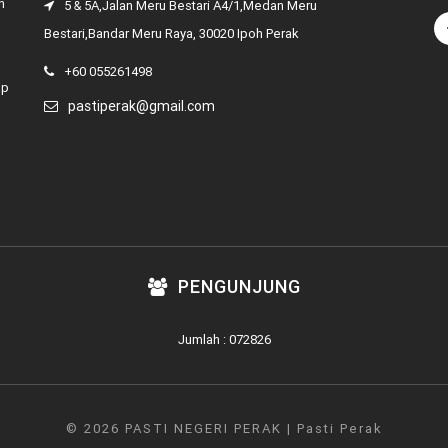
n
5 & 5A,Jalan Meru Bestari A4/1,Medan Meru
Bestari,Bandar Meru Raya, 30020 Ipoh Perak
+60 055261498
ap
pastiperak@gmail.com
PENGUNJUNG
Jumlah : 072826
© 2026 PASTI NEGERI PERAK | Pasti Perak