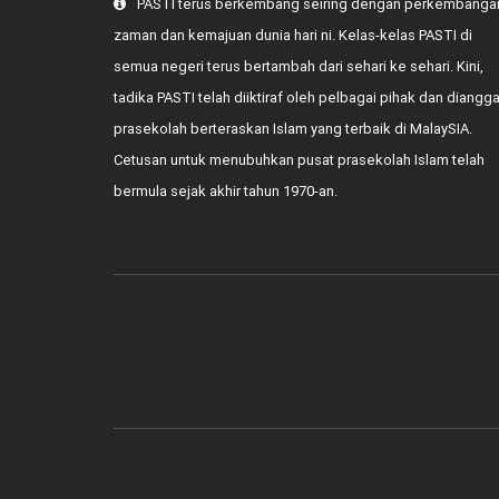
PASTI terus berkembang seiring dengan perkembanga
zaman dan kemajuan dunia hari ni. Kelas-kelas PASTI di
semua negeri terus bertambah dari sehari ke sehari. Kini,
tadika PASTI telah diiktiraf oleh pelbagai pihak dan diangg
prasekolah berteraskan Islam yang terbaik di MalaySIA.
Cetusan untuk menubuhkan pusat prasekolah Islam telah
bermula sejak akhir tahun 1970-an.