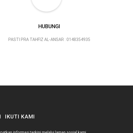
HUBUNGI
PASTI PRA TAHFIZ AL-ANSAR : 0148354935
IKUTI KAMI
patkan informasi terkini melalui laman sosial kami