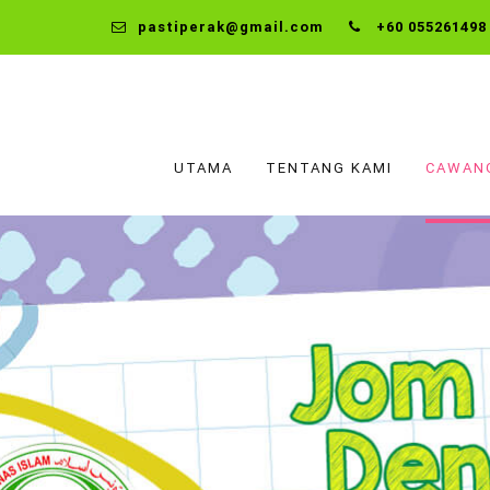
pastiperak@gmail.com
+60 055261498
UTAMA
TENTANG KAMI
CAWAN