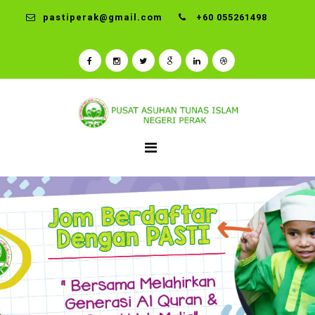
pastiperak@gmail.com
+60 055261498