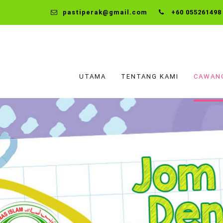
pastiperak@gmail.com
+60 055261498
UTAMA
TENTANG KAMI
CAWAN