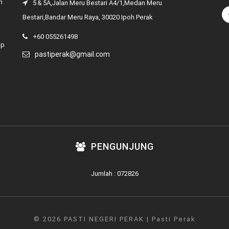
n
5 & 5A,Jalan Meru Bestari A4/1,Medan Meru
Bestari,Bandar Meru Raya, 30020 Ipoh Perak
+60 055261498
ap
pastiperak@gmail.com
PENGUNJUNG
Jumlah : 072826
© 2026 PASTI NEGERI PERAK | Pasti Perak