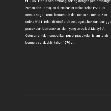
PASTI terus berkembang seiring dengan perkembanga
zaman dan kemajuan dunia hari ni. Kelas-kelas PASTI di
semua negeri terus bertambah dari sehari ke sehari. Kini,
tadika PASTI telah diiktiraf oleh pelbagai pihak dan diangg
prasekolah berteraskan Islam yang terbaik di MalaySIA.
Cetusan untuk menubuhkan pusat prasekolah Islam telah
bermula sejak akhir tahun 1970-an.