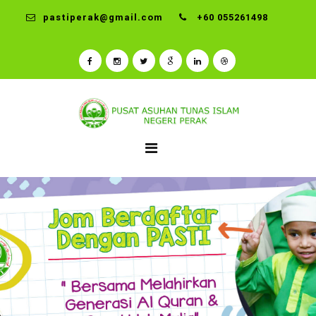
pastiperak@gmail.com
+60 055261498