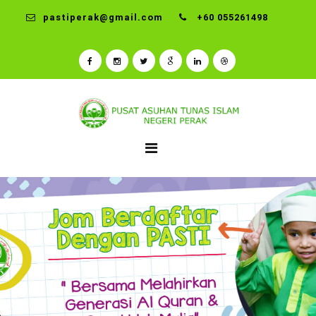
pastiperak@gmail.com
+60 055261498