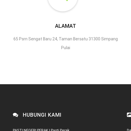
ALAMAT
65 Psrn Sengat Baru 24, Taman Bersatu 31300 Simpang
Pulai
HUBUNGI KAMI
PASTI NEGERI PERAK | Pasti Perak
Da