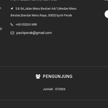
n
5 & 5A,Jalan Meru Bestari A4/1,Medan Meru
Bestari,Bandar Meru Raya, 30020 Ipoh Perak
+60 055261498
ap
pastiperak@gmail.com
PENGUNJUNG
Jumlah : 072826