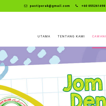
pastiperak@gmail.com
+60 055261498
UTAMA
TENTANG KAMI
CAWAN