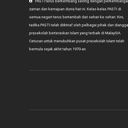
PASTI terus berkembang seiring dengan perkembanga
zaman dan kemajuan dunia hari ni. Kelas-kelas PASTI di
semua negeri terus bertambah dari sehari ke sehari. Kini,
tadika PASTI telah diiktiraf oleh pelbagai pihak dan diangg
prasekolah berteraskan Islam yang terbaik di MalaySIA.
Cetusan untuk menubuhkan pusat prasekolah Islam telah
bermula sejak akhir tahun 1970-an.