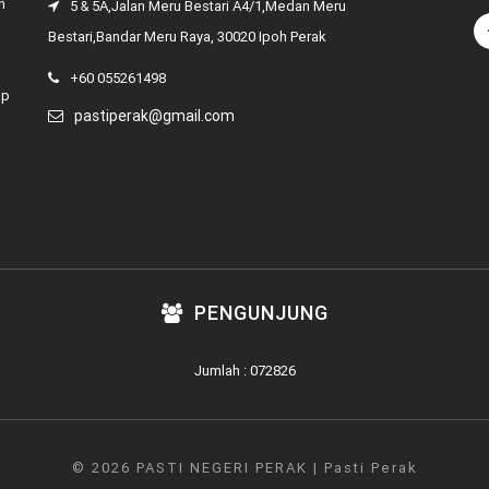
n
5 & 5A,Jalan Meru Bestari A4/1,Medan Meru
Bestari,Bandar Meru Raya, 30020 Ipoh Perak
+60 055261498
ap
pastiperak@gmail.com
PENGUNJUNG
Jumlah : 072826
© 2026 PASTI NEGERI PERAK | Pasti Perak