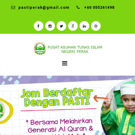
pastiperak@gmail.com
+60 055261498